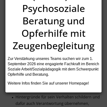
Psychosoziale
dem Täter die Folgen seiner Tat (entstandene
Schäden, verletzte Gefühle, Ärger, Empörung
Beratung und
u. a.) deutlich machen,
Opferhilfe mit
eine schnelle unbürokratische
Wiedergutmachung entstandener Schäden
Zeugenbegleitung
erreichen,
selbst an der Entscheidung, mitzuwirken, wie
eine angemessene Wiedergutmachung des
Zur Verstärkung unseres Teams suchen wir zum
1.
entstandenen Schadens erfolgen soll
September 2026
eine engagierte Fachkraft im Bereich
im Falle materieller Schäden Ärger und
Soziale Arbeit/Sozialpädagogik mit dem Schwerpunkt
Aufwand eines Zivilverfahrens vermeiden.
Opferhilfe und Beratung.
Tatverantwortliche können:
Weitere Infos finden Sie auf unserer Homepage!
Hintergründe für sein Verhalten schildern und
dafür auch Verantwortung übernehmen,