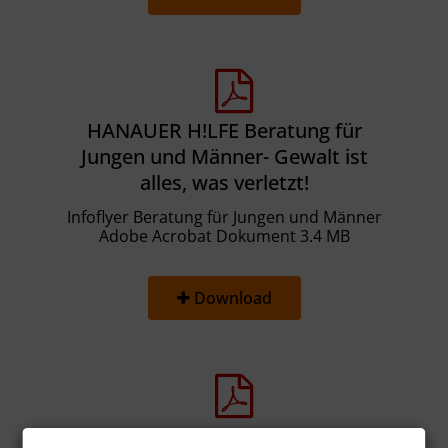
HANAUER H!LFE Beratung für
Jungen und Männer- Gewalt ist
alles, was verletzt!
Infoflyer Beratung für Jungen und Männer
Adobe Acrobat Dokument 3.4 MB
Download
HANAUER H!LFE Infoflyer