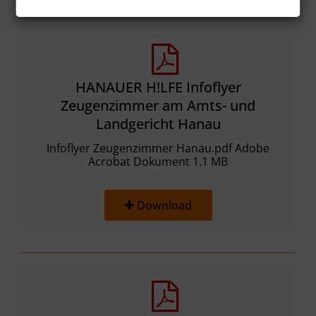
HANAUER H!LFE Infoflyer
Zeugenzimmer am Amts- und
Landgericht Hanau
Infoflyer Zeugenzimmer Hanau.pdf Adobe
Acrobat Dokument 1.1 MB
Download