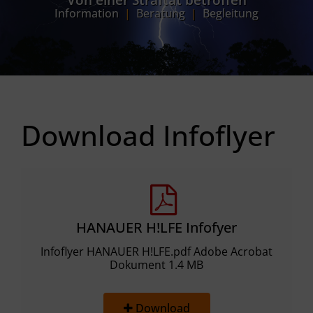
Von einer Straftat betroffen
Information
|
Beratung
|
Begleitung
Download Infoflyer
HANAUER H!LFE Infofyer
Infoflyer HANAUER H!LFE.pdf Adobe Acrobat
Dokument 1.4 MB
Download