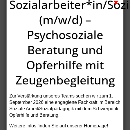
Sozialarbeiter*in/Soz
Onlineberatung
Infoflyer Onlineberatung.pdf Adobe Acrobat
(m/w/d) –
Dokument 1.8 MB
Psychosoziale
Download
Beratung und
Opferhilfe mit
Zeugenbegleitung
HANAUER H!LFE Infoflyer Täter-
Opfer-Ausgleich im
Erwachsenenstrafrecht
Zur Verstärkung unseres Teams suchen wir zum
1.
Web_TOA-Flyer_18022016.pdf Adobe
September 2026
eine engagierte Fachkraft im Bereich
Acrobat Dokument 232.8 KB
Soziale Arbeit/Sozialpädagogik mit dem Schwerpunkt
Opferhilfe und Beratung.
Download
Weitere Infos finden Sie auf unserer Homepage!