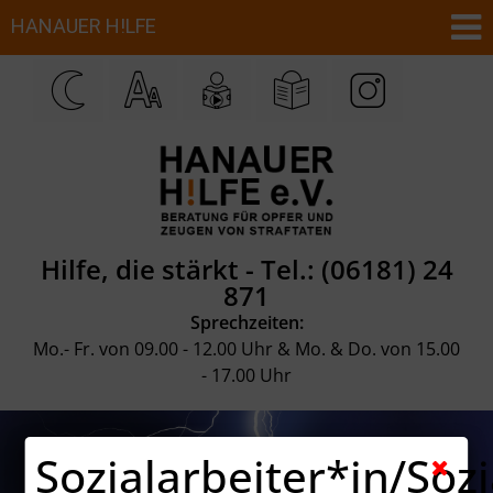
Hilfe, die stärkt -
Tel.: (06181) 24
871
Sprechzeiten:
Mo.- Fr. von 09.00 - 12.00 Uhr & Mo. & Do. von 15.00
- 17.00 Uhr
Sozialarbeiter*in/Soz