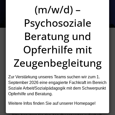
Von einer Straftat betroffen
Information
|
Beratung
|
Begleitung
(m/w/d) –
Psychosoziale
Beratung und
Opferhilfe mit
HANAUER H!LFE e.V.
Beratung für Opfer und Zeugen von Straftaten
Zeugenbegleitung
Salzstraße 11
63450 Hanau
Telefon (06181) 24871
Zur Verstärkung unseres Teams suchen wir zum
1.
Telefax (06181) 24875
September 2026
eine engagierte Fachkraft im Bereich
E-Mail
kontakt@hanauer-hilfe.de
Soziale Arbeit/Sozialpädagogik mit dem Schwerpunkt
Unsere Öffnungszeiten
Opferhilfe und Beratung.
Montag bis Freitag 09.00 Uhr bis 12.00 Uhr
Montag und Donnerstag 15.00 Uhr bis 17.00 Uhr
Weitere Infos finden Sie auf unserer Homepage!
sowie nach Vereinbarung