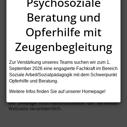
Psychosoziale
Telefon (06181) 24871
Telefax (06181) 24875
E-Mail
kontakt@hanauer-hilfe.de
Beratung und
Vorsitzender
Opferhilfe mit
Herr Rechtsanwalt Heinz Frese ( Vors. Richter am
LG Hanau i.R.)
Zeugenbegleitung
Vereinsregister:
VR 1009
Haftungsbeschränkung für externe Links
Zur Verstärkung unseres Teams suchen wir zum
1.
September 2026
eine engagierte Fachkraft im Bereich
Unsere Webseite enthält sog. "externe Links"
Soziale Arbeit/Sozialpädagogik mit dem Schwerpunkt
(Verknüpfungen zu Webseiten Dritter), auf deren
Opferhilfe und Beratung.
Inhalt wir keinen Einfluss haben und für den wir
aus diesem Grund keine Gewähr übernehmen. Für
Weitere Infos finden Sie auf unserer Homepage!
die Inhalte und Richtigkeit der Informationen ist
der jeweilige Informationsanbieter der verlinkten
Webseite verantwortlich.